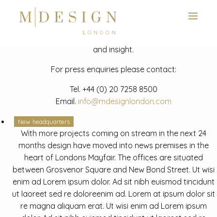
View next slide
News
Latest mdesign development project and advisory news
and insight.
For press enquiries please contact:
Tel.
+44 (0) 20 7258 8500
Email.
info@mdesignlondon.com
New headquarters
With more projects coming on stream in the next 24
months design have moved into news premises in the
heart of Londons Mayfair. The offices are situated
between Grosvenor Square and New Bond Street. Ut wisi
enim ad Lorem ipsum dolor. Ad sit nibh euismod tincidunt
ut laoreet sed re doloreenim ad. Lorem at ipsum dolor sit
re magna aliquam erat. Ut wisi enim ad Lorem ipsum