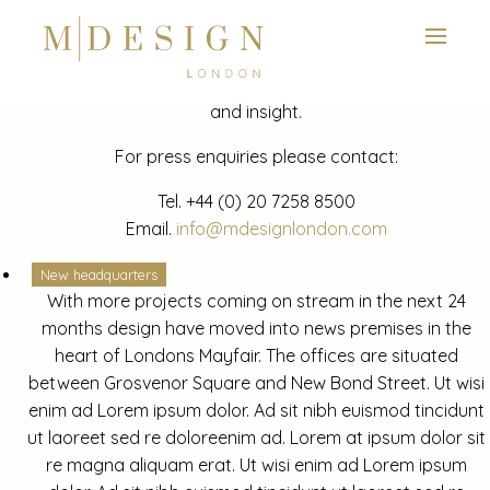
View next slide
News
Latest mdesign development project and advisory news
and insight.
For press enquiries please contact:
Tel.
+44 (0) 20 7258 8500
Email.
info@mdesignlondon.com
New headquarters
With more projects coming on stream in the next 24
months design have moved into news premises in the
heart of Londons Mayfair. The offices are situated
between Grosvenor Square and New Bond Street. Ut wisi
enim ad Lorem ipsum dolor. Ad sit nibh euismod tincidunt
ut laoreet sed re doloreenim ad. Lorem at ipsum dolor sit
re magna aliquam erat. Ut wisi enim ad Lorem ipsum