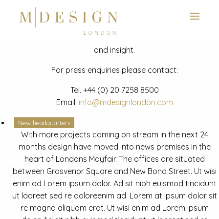
View next slide
News
Latest mdesign development project and advisory news
and insight.
For press enquiries please contact:
Tel.
+44 (0) 20 7258 8500
Email.
info@mdesignlondon.com
New headquarters
With more projects coming on stream in the next 24
months design have moved into news premises in the
heart of Londons Mayfair. The offices are situated
between Grosvenor Square and New Bond Street. Ut wisi
enim ad Lorem ipsum dolor. Ad sit nibh euismod tincidunt
ut laoreet sed re doloreenim ad. Lorem at ipsum dolor sit
re magna aliquam erat. Ut wisi enim ad Lorem ipsum