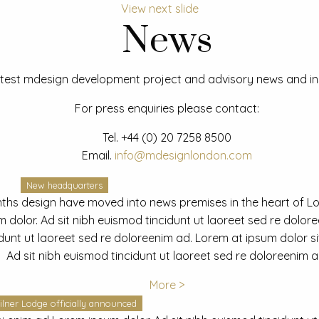
View next slide
News
test mdesign development project and advisory news and ins
For press enquiries please contact:
Tel.
+44 (0) 20 7258 8500
Email.
info@mdesignlondon.com
New headquarters
ths design have moved into news premises in the heart of L
dolor. Ad sit nibh euismod tincidunt ut laoreet sed re dolor
idunt ut laoreet sed re doloreenim ad. Lorem at ipsum dolor s
Ad sit nibh euismod tincidunt ut laoreet sed re doloreenim a
More >
ilner Lodge officially announced