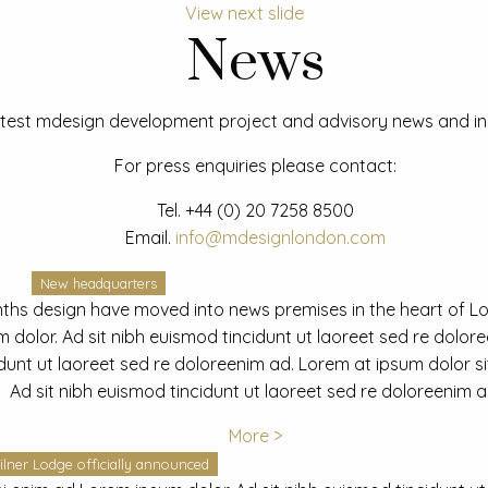
View next slide
News
test mdesign development project and advisory news and ins
For press enquiries please contact:
Tel.
+44 (0) 20 7258 8500
Email.
info@mdesignlondon.com
New headquarters
ths design have moved into news premises in the heart of L
dolor. Ad sit nibh euismod tincidunt ut laoreet sed re dolor
idunt ut laoreet sed re doloreenim ad. Lorem at ipsum dolor s
Ad sit nibh euismod tincidunt ut laoreet sed re doloreenim a
More >
ilner Lodge officially announced