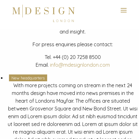
View next slide
News
Latest mdesign development project and advisory news
and insight.
For press enquiries please contact:
Tel.
+44 (0) 20 7258 8500
Email.
info@mdesignlondon.com
New headquarters
With more projects coming on stream in the next 24
months design have moved into news premises in the
heart of Londons Mayfair. The offices are situated
between Grosvenor Square and New Bond Street. Ut wisi
enim ad Lorem ipsum dolor. Ad sit nibh euismod tincidunt
ut laoreet sed re doloreenim ad. Lorem at ipsum dolor sit
re magna aliquam erat. Ut wisi enim ad Lorem ipsum