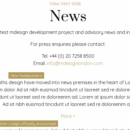
View next slide
News
test mdesign development project and advisory news and ins
For press enquiries please contact:
Tel.
+44 (0) 20 7258 8500
Email.
info@mdesignlondon.com
New headquarters
ths design have moved into news premises in the heart of L
dolor. Ad sit nibh euismod tincidunt ut laoreet sed re dolor
idunt ut laoreet sed re doloreenim ad. Lorem at ipsum dolor s
Ad sit nibh euismod tincidunt ut laoreet sed re doloreenim a
More >
ilner Lodge officially announced