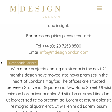
View next slide
News
Latest mdesign development project and advisory news
and insight.
For press enquiries please contact:
Tel.
+44 (0) 20 7258 8500
Email.
info@mdesignlondon.com
New headquarters
With more projects coming on stream in the next 24
months design have moved into news premises in the
heart of Londons Mayfair. The offices are situated
between Grosvenor Square and New Bond Street. Ut wisi
enim ad Lorem ipsum dolor. Ad sit nibh euismod tincidunt
ut laoreet sed re doloreenim ad. Lorem at ipsum dolor sit
re magna aliquam erat. Ut wisi enim ad Lorem ipsum