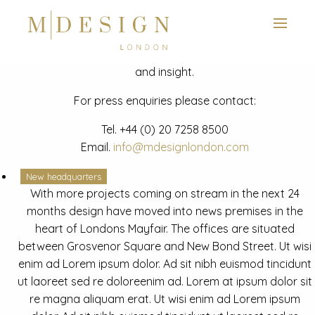
View next slide
News
Latest mdesign development project and advisory news
and insight.
For press enquiries please contact:
Tel.
+44 (0) 20 7258 8500
Email.
info@mdesignlondon.com
New headquarters
With more projects coming on stream in the next 24
months design have moved into news premises in the
heart of Londons Mayfair. The offices are situated
between Grosvenor Square and New Bond Street. Ut wisi
enim ad Lorem ipsum dolor. Ad sit nibh euismod tincidunt
ut laoreet sed re doloreenim ad. Lorem at ipsum dolor sit
re magna aliquam erat. Ut wisi enim ad Lorem ipsum