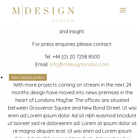
View next slide
News
Latest mdesign development project and advisory news
and insight.
For press enquiries please contact:
Tel.
+44 (0) 20 7258 8500
Email.
info@mdesignlondon.com
New headquarters
With more projects coming on stream in the next 24
months design have moved into news premises in the
heart of Londons Mayfair. The offices are situated
between Grosvenor Square and New Bond Street. Ut wisi
enim ad Lorem ipsum dolor. Ad sit nibh euismod tincidunt
ut laoreet sed re doloreenim ad. Lorem at ipsum dolor sit
re magna aliquam erat. Ut wisi enim ad Lorem ipsum