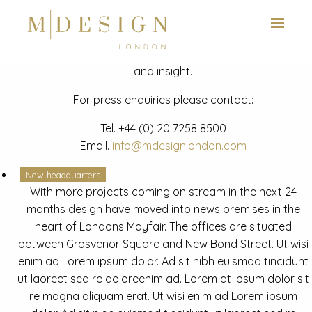
View next slide
News
Latest mdesign development project and advisory news
and insight.
For press enquiries please contact:
Tel.
+44 (0) 20 7258 8500
Email.
info@mdesignlondon.com
New headquarters
With more projects coming on stream in the next 24
months design have moved into news premises in the
heart of Londons Mayfair. The offices are situated
between Grosvenor Square and New Bond Street. Ut wisi
enim ad Lorem ipsum dolor. Ad sit nibh euismod tincidunt
ut laoreet sed re doloreenim ad. Lorem at ipsum dolor sit
re magna aliquam erat. Ut wisi enim ad Lorem ipsum