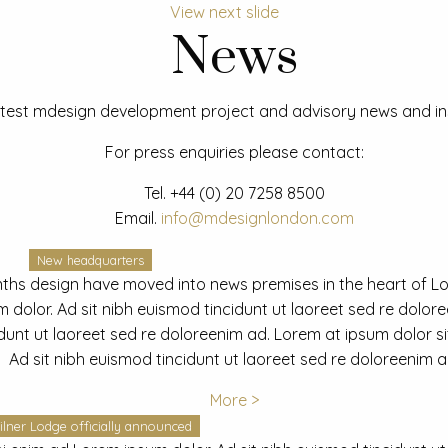
View next slide
News
test mdesign development project and advisory news and ins
For press enquiries please contact:
Tel.
+44 (0) 20 7258 8500
Email.
info@mdesignlondon.com
New headquarters
ths design have moved into news premises in the heart of L
dolor. Ad sit nibh euismod tincidunt ut laoreet sed re dolor
idunt ut laoreet sed re doloreenim ad. Lorem at ipsum dolor s
Ad sit nibh euismod tincidunt ut laoreet sed re doloreenim a
More >
ilner Lodge officially announced