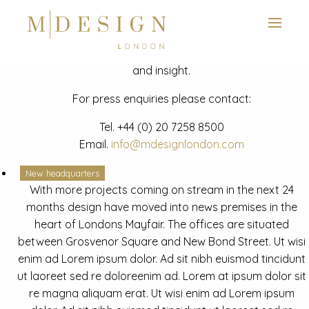
View next slide
News
Latest mdesign development project and advisory news
and insight.
For press enquiries please contact:
Tel.
+44 (0) 20 7258 8500
Email.
info@mdesignlondon.com
New headquarters
With more projects coming on stream in the next 24
months design have moved into news premises in the
heart of Londons Mayfair. The offices are situated
between Grosvenor Square and New Bond Street. Ut wisi
enim ad Lorem ipsum dolor. Ad sit nibh euismod tincidunt
ut laoreet sed re doloreenim ad. Lorem at ipsum dolor sit
re magna aliquam erat. Ut wisi enim ad Lorem ipsum