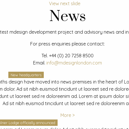
View next slide
News
test mdesign development project and advisory news and ins
For press enquiries please contact:
Tel.
+44 (0) 20 7258 8500
Email.
info@mdesignlondon.com
New headquarters
ths design have moved into news premises in the heart of L
dolor. Ad sit nibh euismod tincidunt ut laoreet sed re dolor
idunt ut laoreet sed re doloreenim ad. Lorem at ipsum dolor s
Ad sit nibh euismod tincidunt ut laoreet sed re doloreenim a
More >
ilner Lodge officially announced