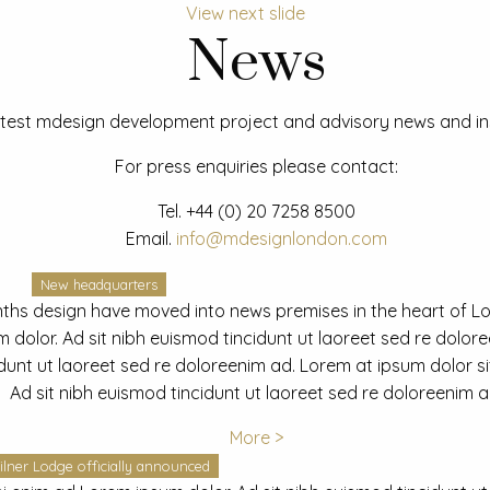
View next slide
News
test mdesign development project and advisory news and ins
For press enquiries please contact:
Tel.
+44 (0) 20 7258 8500
Email.
info@mdesignlondon.com
New headquarters
ths design have moved into news premises in the heart of L
dolor. Ad sit nibh euismod tincidunt ut laoreet sed re dolor
idunt ut laoreet sed re doloreenim ad. Lorem at ipsum dolor s
Ad sit nibh euismod tincidunt ut laoreet sed re doloreenim a
More >
ilner Lodge officially announced