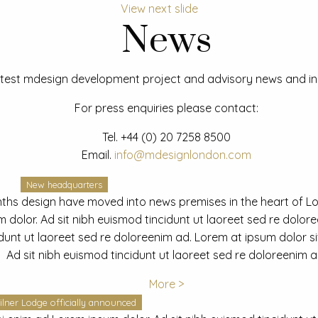
View next slide
News
test mdesign development project and advisory news and ins
For press enquiries please contact:
Tel.
+44 (0) 20 7258 8500
Email.
info@mdesignlondon.com
New headquarters
ths design have moved into news premises in the heart of L
dolor. Ad sit nibh euismod tincidunt ut laoreet sed re dolor
idunt ut laoreet sed re doloreenim ad. Lorem at ipsum dolor s
Ad sit nibh euismod tincidunt ut laoreet sed re doloreenim a
More >
ilner Lodge officially announced