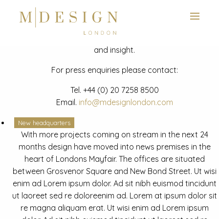
View next slide
News
Latest mdesign development project and advisory news
and insight.
For press enquiries please contact:
Tel.
+44 (0) 20 7258 8500
Email.
info@mdesignlondon.com
New headquarters
With more projects coming on stream in the next 24
months design have moved into news premises in the
heart of Londons Mayfair. The offices are situated
between Grosvenor Square and New Bond Street. Ut wisi
enim ad Lorem ipsum dolor. Ad sit nibh euismod tincidunt
ut laoreet sed re doloreenim ad. Lorem at ipsum dolor sit
re magna aliquam erat. Ut wisi enim ad Lorem ipsum