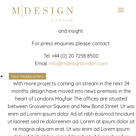
View next slide
News
Latest mdesign development project and advisory news
and insight.
For press enquiries please contact:
Tel.
+44 (0) 20 7258 8500
Email.
info@mdesignlondon.com
New headquarters
With more projects coming on stream in the next 24
months design have moved into news premises in the
heart of Londons Mayfair. The offices are situated
between Grosvenor Square and New Bond Street. Ut wisi
enim ad Lorem ipsum dolor. Ad sit nibh euismod tincidunt
ut laoreet sed re doloreenim ad. Lorem at ipsum dolor sit
re magna aliquam erat. Ut wisi enim ad Lorem ipsum