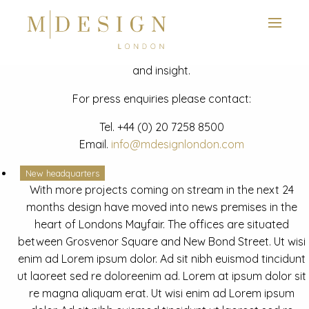
View next slide
News
Latest mdesign development project and advisory news
and insight.
For press enquiries please contact:
Tel.
+44 (0) 20 7258 8500
Email.
info@mdesignlondon.com
New headquarters
With more projects coming on stream in the next 24
months design have moved into news premises in the
heart of Londons Mayfair. The offices are situated
between Grosvenor Square and New Bond Street. Ut wisi
enim ad Lorem ipsum dolor. Ad sit nibh euismod tincidunt
ut laoreet sed re doloreenim ad. Lorem at ipsum dolor sit
re magna aliquam erat. Ut wisi enim ad Lorem ipsum