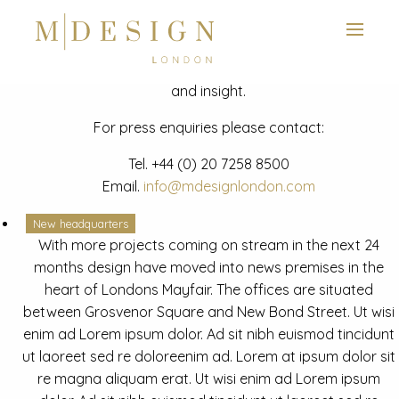
View next slide
News
Latest mdesign development project and advisory news
and insight.
For press enquiries please contact:
Tel.
+44 (0) 20 7258 8500
Email.
info@mdesignlondon.com
New headquarters
With more projects coming on stream in the next 24
months design have moved into news premises in the
heart of Londons Mayfair. The offices are situated
between Grosvenor Square and New Bond Street. Ut wisi
enim ad Lorem ipsum dolor. Ad sit nibh euismod tincidunt
ut laoreet sed re doloreenim ad. Lorem at ipsum dolor sit
re magna aliquam erat. Ut wisi enim ad Lorem ipsum