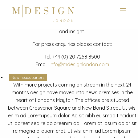
View next slide
News
Latest mdesign development project and advisory news
and insight.
For press enquiries please contact:
Tel.
+44 (0) 20 7258 8500
Email.
info@mdesignlondon.com
New headquarters
With more projects coming on stream in the next 24
months design have moved into news premises in the
heart of Londons Mayfair. The offices are situated
between Grosvenor Square and New Bond Street. Ut wisi
enim ad Lorem ipsum dolor. Ad sit nibh euismod tincidunt
ut laoreet sed re doloreenim ad. Lorem at ipsum dolor sit
re magna aliquam erat. Ut wisi enim ad Lorem ipsum