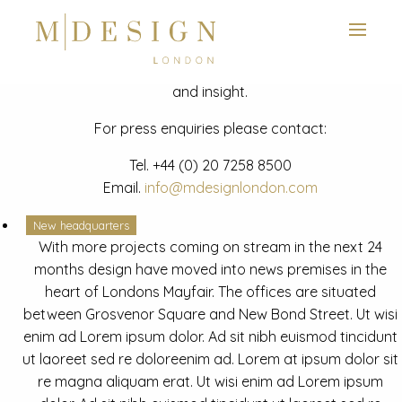
View next slide
News
Latest mdesign development project and advisory news
and insight.
For press enquiries please contact:
Tel.
+44 (0) 20 7258 8500
Email.
info@mdesignlondon.com
New headquarters
With more projects coming on stream in the next 24
months design have moved into news premises in the
heart of Londons Mayfair. The offices are situated
between Grosvenor Square and New Bond Street. Ut wisi
enim ad Lorem ipsum dolor. Ad sit nibh euismod tincidunt
ut laoreet sed re doloreenim ad. Lorem at ipsum dolor sit
re magna aliquam erat. Ut wisi enim ad Lorem ipsum