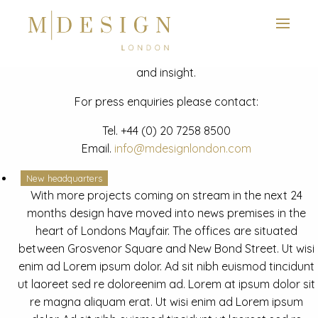
View next slide
News
Latest mdesign development project and advisory news
and insight.
For press enquiries please contact:
Tel.
+44 (0) 20 7258 8500
Email.
info@mdesignlondon.com
New headquarters
With more projects coming on stream in the next 24
months design have moved into news premises in the
heart of Londons Mayfair. The offices are situated
between Grosvenor Square and New Bond Street. Ut wisi
enim ad Lorem ipsum dolor. Ad sit nibh euismod tincidunt
ut laoreet sed re doloreenim ad. Lorem at ipsum dolor sit
re magna aliquam erat. Ut wisi enim ad Lorem ipsum