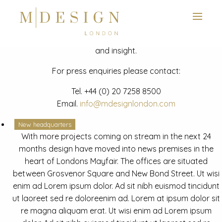
View next slide
News
Latest mdesign development project and advisory news
and insight.
For press enquiries please contact:
Tel.
+44 (0) 20 7258 8500
Email.
info@mdesignlondon.com
New headquarters
With more projects coming on stream in the next 24
months design have moved into news premises in the
heart of Londons Mayfair. The offices are situated
between Grosvenor Square and New Bond Street. Ut wisi
enim ad Lorem ipsum dolor. Ad sit nibh euismod tincidunt
ut laoreet sed re doloreenim ad. Lorem at ipsum dolor sit
re magna aliquam erat. Ut wisi enim ad Lorem ipsum