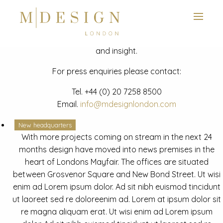
View next slide
News
Latest mdesign development project and advisory news
and insight.
For press enquiries please contact:
Tel.
+44 (0) 20 7258 8500
Email.
info@mdesignlondon.com
New headquarters
With more projects coming on stream in the next 24
months design have moved into news premises in the
heart of Londons Mayfair. The offices are situated
between Grosvenor Square and New Bond Street. Ut wisi
enim ad Lorem ipsum dolor. Ad sit nibh euismod tincidunt
ut laoreet sed re doloreenim ad. Lorem at ipsum dolor sit
re magna aliquam erat. Ut wisi enim ad Lorem ipsum