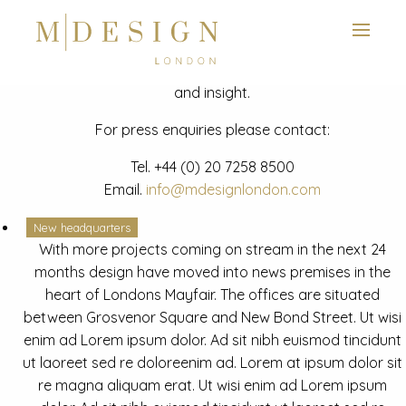
View next slide
News
Latest mdesign development project and advisory news
and insight.
For press enquiries please contact:
Tel.
+44 (0) 20 7258 8500
Email.
info@mdesignlondon.com
New headquarters
With more projects coming on stream in the next 24
months design have moved into news premises in the
heart of Londons Mayfair. The offices are situated
between Grosvenor Square and New Bond Street. Ut wisi
enim ad Lorem ipsum dolor. Ad sit nibh euismod tincidunt
ut laoreet sed re doloreenim ad. Lorem at ipsum dolor sit
re magna aliquam erat. Ut wisi enim ad Lorem ipsum