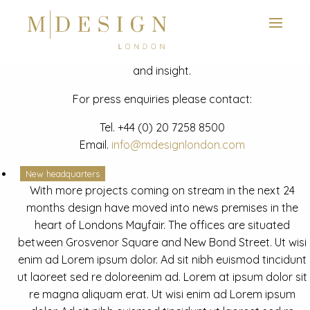
View next slide
News
Latest mdesign development project and advisory news
and insight.
For press enquiries please contact:
Tel.
+44 (0) 20 7258 8500
Email.
info@mdesignlondon.com
New headquarters
With more projects coming on stream in the next 24
months design have moved into news premises in the
heart of Londons Mayfair. The offices are situated
between Grosvenor Square and New Bond Street. Ut wisi
enim ad Lorem ipsum dolor. Ad sit nibh euismod tincidunt
ut laoreet sed re doloreenim ad. Lorem at ipsum dolor sit
re magna aliquam erat. Ut wisi enim ad Lorem ipsum