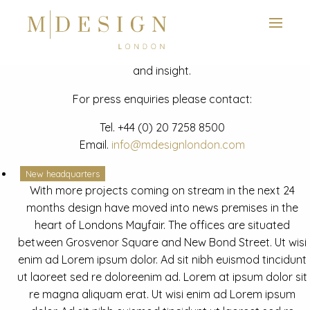
View next slide
News
Latest mdesign development project and advisory news
and insight.
For press enquiries please contact:
Tel.
+44 (0) 20 7258 8500
Email.
info@mdesignlondon.com
New headquarters
With more projects coming on stream in the next 24
months design have moved into news premises in the
heart of Londons Mayfair. The offices are situated
between Grosvenor Square and New Bond Street. Ut wisi
enim ad Lorem ipsum dolor. Ad sit nibh euismod tincidunt
ut laoreet sed re doloreenim ad. Lorem at ipsum dolor sit
re magna aliquam erat. Ut wisi enim ad Lorem ipsum