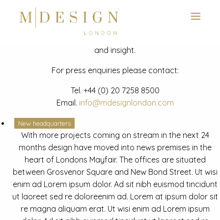
View next slide
News
Latest mdesign development project and advisory news
and insight.
For press enquiries please contact:
Tel.
+44 (0) 20 7258 8500
Email.
info@mdesignlondon.com
New headquarters
With more projects coming on stream in the next 24
months design have moved into news premises in the
heart of Londons Mayfair. The offices are situated
between Grosvenor Square and New Bond Street. Ut wisi
enim ad Lorem ipsum dolor. Ad sit nibh euismod tincidunt
ut laoreet sed re doloreenim ad. Lorem at ipsum dolor sit
re magna aliquam erat. Ut wisi enim ad Lorem ipsum