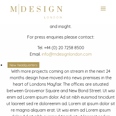
View next slide
News
Latest mdesign development project and advisory news
and insight.
For press enquiries please contact:
Tel.
+44 (0) 20 7258 8500
Email.
info@mdesignlondon.com
New headquarters
With more projects coming on stream in the next 24
months design have moved into news premises in the
heart of Londons Mayfair. The offices are situated
between Grosvenor Square and New Bond Street. Ut wisi
enim ad Lorem ipsum dolor. Ad sit nibh euismod tincidunt
ut laoreet sed re doloreenim ad. Lorem at ipsum dolor sit
re magna aliquam erat. Ut wisi enim ad Lorem ipsum