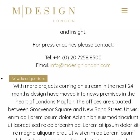
View next slide
News
Latest mdesign development project and advisory news
and insight.
For press enquiries please contact:
Tel.
+44 (0) 20 7258 8500
Email.
info@mdesignlondon.com
New headquarters
With more projects coming on stream in the next 24
months design have moved into news premises in the
heart of Londons Mayfair. The offices are situated
between Grosvenor Square and New Bond Street. Ut wisi
enim ad Lorem ipsum dolor. Ad sit nibh euismod tincidunt
ut laoreet sed re doloreenim ad. Lorem at ipsum dolor sit
re magna aliquam erat. Ut wisi enim ad Lorem ipsum