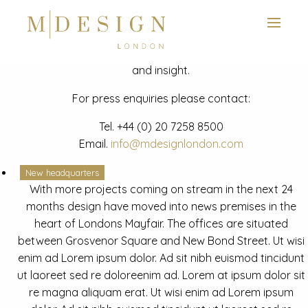
View next slide
News
Latest mdesign development project and advisory news
and insight.
For press enquiries please contact:
Tel.
+44 (0) 20 7258 8500
Email.
info@mdesignlondon.com
New headquarters
With more projects coming on stream in the next 24
months design have moved into news premises in the
heart of Londons Mayfair. The offices are situated
between Grosvenor Square and New Bond Street. Ut wisi
enim ad Lorem ipsum dolor. Ad sit nibh euismod tincidunt
ut laoreet sed re doloreenim ad. Lorem at ipsum dolor sit
re magna aliquam erat. Ut wisi enim ad Lorem ipsum