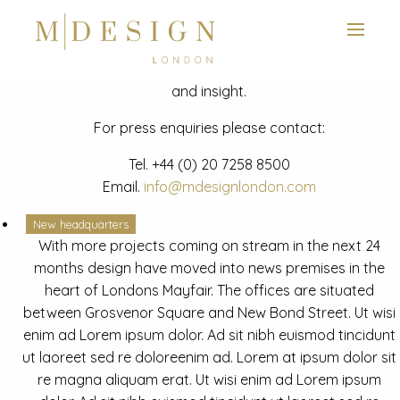
View next slide
News
Latest mdesign development project and advisory news
and insight.
For press enquiries please contact:
Tel.
+44 (0) 20 7258 8500
Email.
info@mdesignlondon.com
New headquarters
With more projects coming on stream in the next 24
months design have moved into news premises in the
heart of Londons Mayfair. The offices are situated
between Grosvenor Square and New Bond Street. Ut wisi
enim ad Lorem ipsum dolor. Ad sit nibh euismod tincidunt
ut laoreet sed re doloreenim ad. Lorem at ipsum dolor sit
re magna aliquam erat. Ut wisi enim ad Lorem ipsum