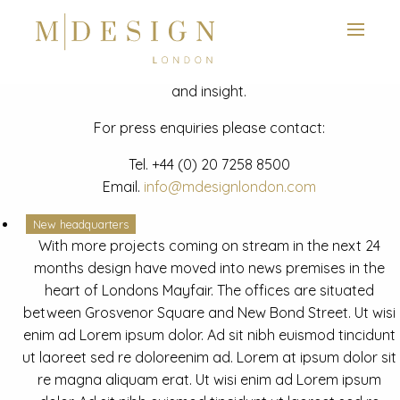
View next slide
News
Latest mdesign development project and advisory news
and insight.
For press enquiries please contact:
Tel.
+44 (0) 20 7258 8500
Email.
info@mdesignlondon.com
New headquarters
With more projects coming on stream in the next 24
months design have moved into news premises in the
heart of Londons Mayfair. The offices are situated
between Grosvenor Square and New Bond Street. Ut wisi
enim ad Lorem ipsum dolor. Ad sit nibh euismod tincidunt
ut laoreet sed re doloreenim ad. Lorem at ipsum dolor sit
re magna aliquam erat. Ut wisi enim ad Lorem ipsum