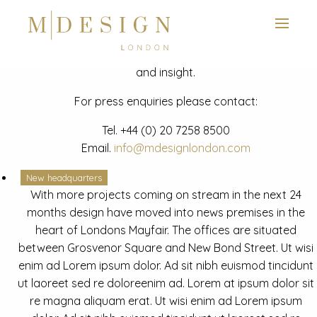
View next slide
News
Latest mdesign development project and advisory news
and insight.
For press enquiries please contact:
Tel.
+44 (0) 20 7258 8500
Email.
info@mdesignlondon.com
New headquarters
With more projects coming on stream in the next 24
months design have moved into news premises in the
heart of Londons Mayfair. The offices are situated
between Grosvenor Square and New Bond Street. Ut wisi
enim ad Lorem ipsum dolor. Ad sit nibh euismod tincidunt
ut laoreet sed re doloreenim ad. Lorem at ipsum dolor sit
re magna aliquam erat. Ut wisi enim ad Lorem ipsum