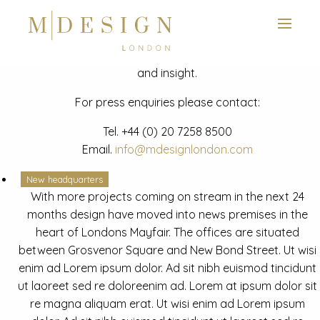
View next slide
News
Latest mdesign development project and advisory news
and insight.
For press enquiries please contact:
Tel.
+44 (0) 20 7258 8500
Email.
info@mdesignlondon.com
New headquarters
With more projects coming on stream in the next 24
months design have moved into news premises in the
heart of Londons Mayfair. The offices are situated
between Grosvenor Square and New Bond Street. Ut wisi
enim ad Lorem ipsum dolor. Ad sit nibh euismod tincidunt
ut laoreet sed re doloreenim ad. Lorem at ipsum dolor sit
re magna aliquam erat. Ut wisi enim ad Lorem ipsum