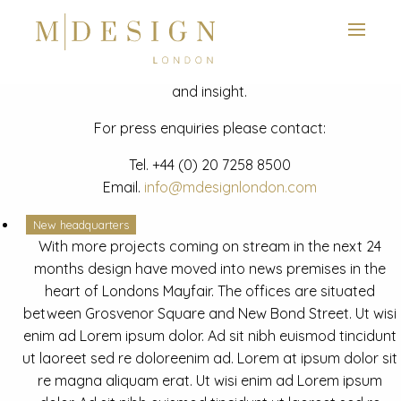
View next slide
News
Latest mdesign development project and advisory news
and insight.
For press enquiries please contact:
Tel.
+44 (0) 20 7258 8500
Email.
info@mdesignlondon.com
New headquarters
With more projects coming on stream in the next 24
months design have moved into news premises in the
heart of Londons Mayfair. The offices are situated
between Grosvenor Square and New Bond Street. Ut wisi
enim ad Lorem ipsum dolor. Ad sit nibh euismod tincidunt
ut laoreet sed re doloreenim ad. Lorem at ipsum dolor sit
re magna aliquam erat. Ut wisi enim ad Lorem ipsum