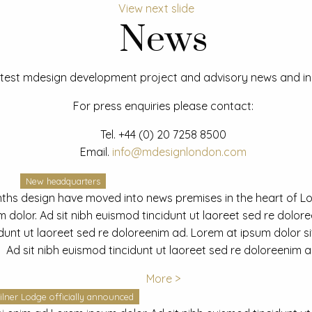
View next slide
News
test mdesign development project and advisory news and ins
For press enquiries please contact:
Tel.
+44 (0) 20 7258 8500
Email.
info@mdesignlondon.com
New headquarters
ths design have moved into news premises in the heart of L
dolor. Ad sit nibh euismod tincidunt ut laoreet sed re dolor
idunt ut laoreet sed re doloreenim ad. Lorem at ipsum dolor s
Ad sit nibh euismod tincidunt ut laoreet sed re doloreenim a
More >
ilner Lodge officially announced