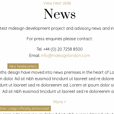
View next slide
News
test mdesign development project and advisory news and ins
For press enquiries please contact:
Tel.
+44 (0) 20 7258 8500
Email.
info@mdesignlondon.com
New headquarters
ths design have moved into news premises in the heart of L
dolor. Ad sit nibh euismod tincidunt ut laoreet sed re dolor
idunt ut laoreet sed re doloreenim ad. Lorem at ipsum dolor s
Ad sit nibh euismod tincidunt ut laoreet sed re doloreenim a
More >
ilner Lodge officially announced