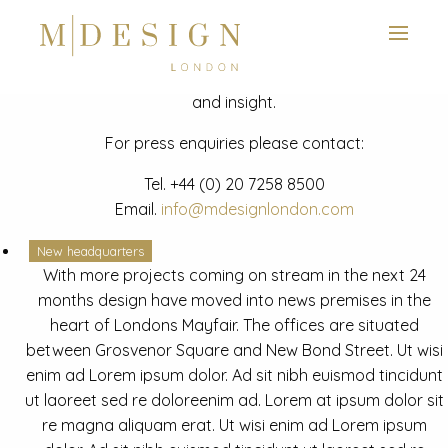
View next slide
News
Latest mdesign development project and advisory news
and insight.
For press enquiries please contact:
Tel.
+44 (0) 20 7258 8500
Email.
info@mdesignlondon.com
New headquarters
With more projects coming on stream in the next 24
months design have moved into news premises in the
heart of Londons Mayfair. The offices are situated
between Grosvenor Square and New Bond Street. Ut wisi
enim ad Lorem ipsum dolor. Ad sit nibh euismod tincidunt
ut laoreet sed re doloreenim ad. Lorem at ipsum dolor sit
re magna aliquam erat. Ut wisi enim ad Lorem ipsum