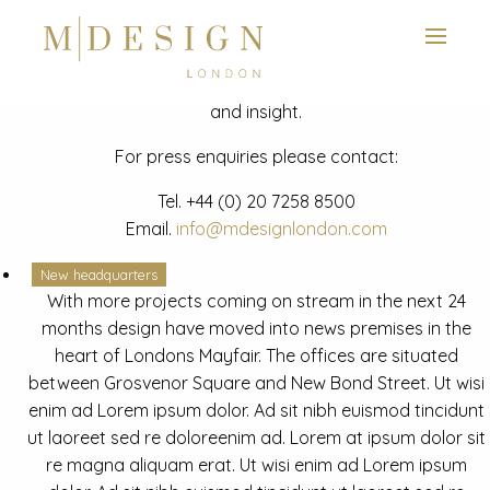
View next slide
News
Latest mdesign development project and advisory news
and insight.
For press enquiries please contact:
Tel.
+44 (0) 20 7258 8500
Email.
info@mdesignlondon.com
New headquarters
With more projects coming on stream in the next 24
months design have moved into news premises in the
heart of Londons Mayfair. The offices are situated
between Grosvenor Square and New Bond Street. Ut wisi
enim ad Lorem ipsum dolor. Ad sit nibh euismod tincidunt
ut laoreet sed re doloreenim ad. Lorem at ipsum dolor sit
re magna aliquam erat. Ut wisi enim ad Lorem ipsum