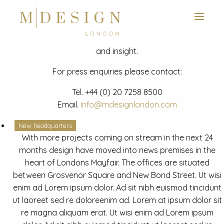
View next slide
News
Latest mdesign development project and advisory news
and insight.
For press enquiries please contact:
Tel.
+44 (0) 20 7258 8500
Email.
info@mdesignlondon.com
New headquarters
With more projects coming on stream in the next 24
months design have moved into news premises in the
heart of Londons Mayfair. The offices are situated
between Grosvenor Square and New Bond Street. Ut wisi
enim ad Lorem ipsum dolor. Ad sit nibh euismod tincidunt
ut laoreet sed re doloreenim ad. Lorem at ipsum dolor sit
re magna aliquam erat. Ut wisi enim ad Lorem ipsum