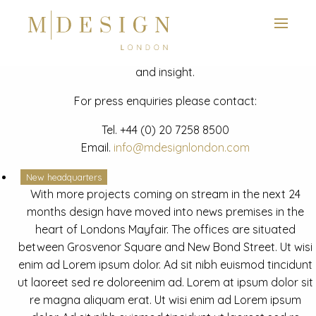
View next slide
News
Latest mdesign development project and advisory news
and insight.
For press enquiries please contact:
Tel.
+44 (0) 20 7258 8500
Email.
info@mdesignlondon.com
New headquarters
With more projects coming on stream in the next 24
months design have moved into news premises in the
heart of Londons Mayfair. The offices are situated
between Grosvenor Square and New Bond Street. Ut wisi
enim ad Lorem ipsum dolor. Ad sit nibh euismod tincidunt
ut laoreet sed re doloreenim ad. Lorem at ipsum dolor sit
re magna aliquam erat. Ut wisi enim ad Lorem ipsum