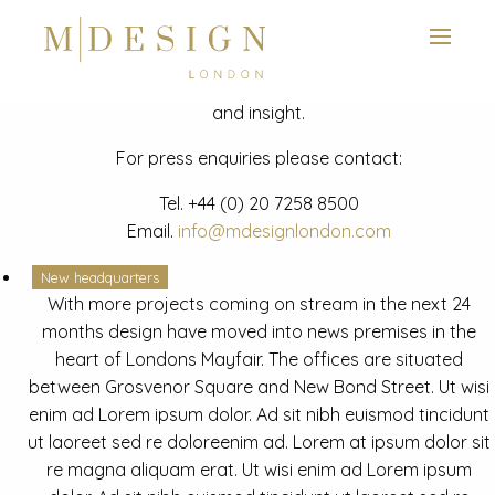
View next slide
News
Latest mdesign development project and advisory news
and insight.
For press enquiries please contact:
Tel.
+44 (0) 20 7258 8500
Email.
info@mdesignlondon.com
New headquarters
With more projects coming on stream in the next 24
months design have moved into news premises in the
heart of Londons Mayfair. The offices are situated
between Grosvenor Square and New Bond Street. Ut wisi
enim ad Lorem ipsum dolor. Ad sit nibh euismod tincidunt
ut laoreet sed re doloreenim ad. Lorem at ipsum dolor sit
re magna aliquam erat. Ut wisi enim ad Lorem ipsum