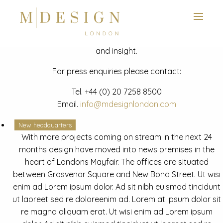
View next slide
News
Latest mdesign development project and advisory news
and insight.
For press enquiries please contact:
Tel.
+44 (0) 20 7258 8500
Email.
info@mdesignlondon.com
New headquarters
With more projects coming on stream in the next 24
months design have moved into news premises in the
heart of Londons Mayfair. The offices are situated
between Grosvenor Square and New Bond Street. Ut wisi
enim ad Lorem ipsum dolor. Ad sit nibh euismod tincidunt
ut laoreet sed re doloreenim ad. Lorem at ipsum dolor sit
re magna aliquam erat. Ut wisi enim ad Lorem ipsum