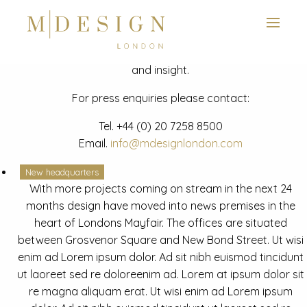
View next slide
News
Latest mdesign development project and advisory news
and insight.
For press enquiries please contact:
Tel.
+44 (0) 20 7258 8500
Email.
info@mdesignlondon.com
New headquarters
With more projects coming on stream in the next 24
months design have moved into news premises in the
heart of Londons Mayfair. The offices are situated
between Grosvenor Square and New Bond Street. Ut wisi
enim ad Lorem ipsum dolor. Ad sit nibh euismod tincidunt
ut laoreet sed re doloreenim ad. Lorem at ipsum dolor sit
re magna aliquam erat. Ut wisi enim ad Lorem ipsum