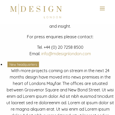
View next slide
News
Latest mdesign development project and advisory news
and insight.
For press enquiries please contact:
Tel.
+44 (0) 20 7258 8500
Email.
info@mdesignlondon.com
New headquarters
With more projects coming on stream in the next 24
months design have moved into news premises in the
heart of Londons Mayfair. The offices are situated
between Grosvenor Square and New Bond Street. Ut wisi
enim ad Lorem ipsum dolor. Ad sit nibh euismod tincidunt
ut laoreet sed re doloreenim ad. Lorem at ipsum dolor sit
re magna aliquam erat. Ut wisi enim ad Lorem ipsum