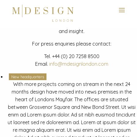
View next slide
News
Latest mdesign development project and advisory news
and insight.
For press enquiries please contact:
Tel.
+44 (0) 20 7258 8500
Email.
info@mdesignlondon.com
New headquarters
With more projects coming on stream in the next 24
months design have moved into news premises in the
heart of Londons Mayfair. The offices are situated
between Grosvenor Square and New Bond Street. Ut wisi
enim ad Lorem ipsum dolor. Ad sit nibh euismod tincidunt
ut laoreet sed re doloreenim ad. Lorem at ipsum dolor sit
re magna aliquam erat. Ut wisi enim ad Lorem ipsum