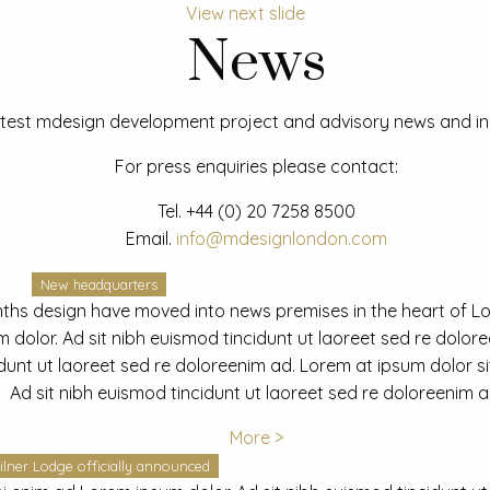
View next slide
News
test mdesign development project and advisory news and ins
For press enquiries please contact:
Tel.
+44 (0) 20 7258 8500
Email.
info@mdesignlondon.com
New headquarters
ths design have moved into news premises in the heart of L
dolor. Ad sit nibh euismod tincidunt ut laoreet sed re dolor
idunt ut laoreet sed re doloreenim ad. Lorem at ipsum dolor s
Ad sit nibh euismod tincidunt ut laoreet sed re doloreenim a
More >
ilner Lodge officially announced