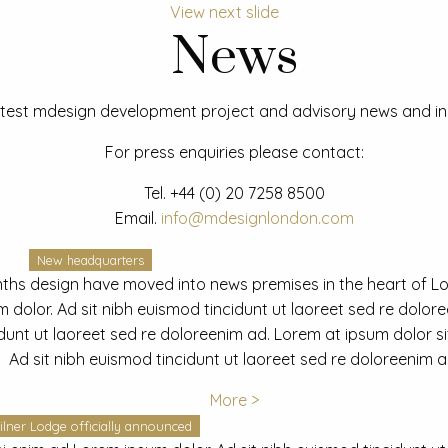
View next slide
News
test mdesign development project and advisory news and ins
For press enquiries please contact:
Tel.
+44 (0) 20 7258 8500
Email.
info@mdesignlondon.com
New headquarters
ths design have moved into news premises in the heart of L
dolor. Ad sit nibh euismod tincidunt ut laoreet sed re dolor
idunt ut laoreet sed re doloreenim ad. Lorem at ipsum dolor s
Ad sit nibh euismod tincidunt ut laoreet sed re doloreenim a
More >
ilner Lodge officially announced